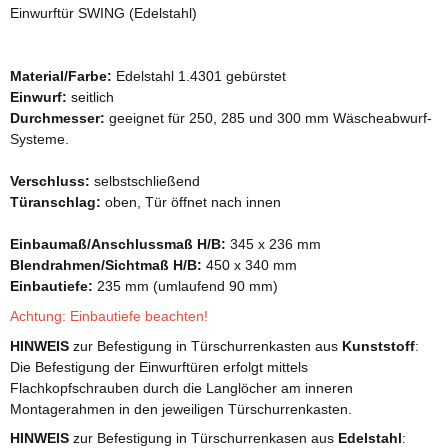
Einwurftür SWING (Edelstahl)
Material/Farbe:
Edelstahl 1.4301 gebürstet
Einwurf:
seitlich
Durchmesser:
geeignet für 250, 285 und 300 mm Wäscheabwurf-
Systeme.
Verschluss:
selbstschließend
Türanschlag:
oben, Tür öffnet nach innen
Einbaumaß/Anschlussmaß H/B:
345 x 236 mm
Blendrahmen/Sichtmaß H/B:
450 x 340 mm
Einbautiefe:
235 mm (umlaufend 90 mm)
Achtung: Einbautiefe beachten!
HINWEIS
zur Befestigung in Türschurrenkasten aus
Kunststoff
:
Die Befestigung der Einwurftüren erfolgt mittels
Flachkopfschrauben durch die Langlöcher am inneren
Montagerahmen in den jeweiligen Türschurrenkasten.
HINWEIS
zur Befestigung in Türschurrenkasen aus
Edelstahl
: