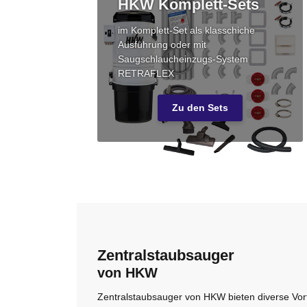
HKW Komplett-Sets
im Komplett-Set als klasschiche
Ausführung oder mit
Saugschlaucheinzugs-System
RETRAFLEX
Zu den Sets
Zentralstaubsauger
von HKW
Zentralstaubsauger von HKW bieten diverse Vor