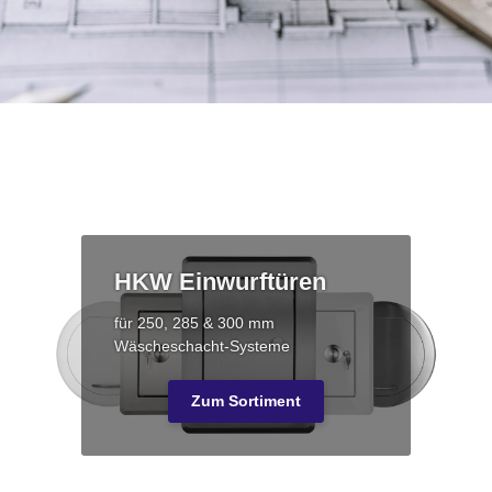
HKW Einwurftüren
für 250, 285 & 300 mm
Wäscheschacht-Systeme
Zum Sortiment