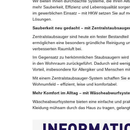
Wir bieten Ihnen durchdachte Systeme, die Ihren Allta
mehr Sauberkeit, Effizienz und Lebensqualität sorge
im gewerblichen Einsatz – mit HKW setzen Sie auf m
Lösungen.
Sauberkeit neu gedacht – mit Zentralstaubsauge
Zentralstaubsauger sind heute ein fester Bestandte
ermöglichen eine besonders gründliche Reinigung und
verbesserten Raumluft bei.
Im Gegensatz zu herkömmlichen Staubsaugern wird d
in den Wohnraum zurückgeführt. Dadurch wird wenige
Vorteil, insbesondere für Allergiker und Menschen 
Mit einem Zentralstaubsauger-System schaffen Sie 
Wohnumfeld – effizient, leise und komfortabel.
Mehr Komfort im Alltag – mit Wäscheabwurfsyst
Wäscheabwurfsysteme bieten eine einfache und prakti
Kleidung mühsam durch das Haus zu tragen, gelangt si