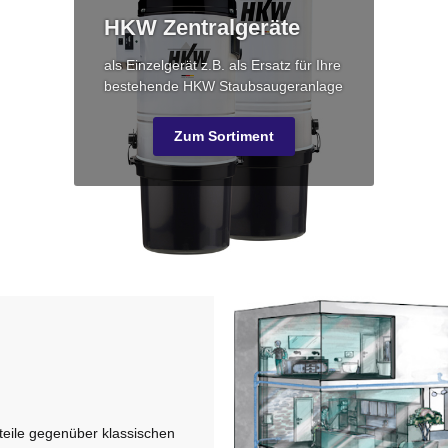
HKW Zentralgeräte
als Einzelgerät z.B. als Ersatz für Ihre
bestehende HKW Staubsaugeranlage
Zum Sortiment
teile gegenüber klassischen