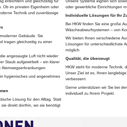
g erleichtern und gleichzeitig für
Unsere Systeme eignen sich sowohl
n. Ob im privaten Eigenheim oder
oder gewerbliche Einrichtungen
oderne Technik und zuverlässige
Individuelle Lösungen für Ihr 
Bei HKW finden Sie eine große A
rn
Wäscheabwurfsystemen – von Komp
il moderner Gebäude. Sie
Wir bieten Ihnen verschiedene Au
 tragen gleichzeitig zu einer
Lösungen für unterschiedlichste 
möglich.
ie angesaugte Luft nicht wieder
Qualität, die überzeugt
r Staub aufgewirbelt – ein klarer
HKW steht für moderne Technik, d
mit Atemwegserkrankungen.
Unser Ziel ist es, Ihnen langlebig
ein hygienisches und angenehmes
verbessern.
Gerne unterstützen wir Sie bei d
emen
individuell zu Ihrem Projekt.
sche Lösung für den Alltag. Statt
e direkt dorthin, wo sie benötigt