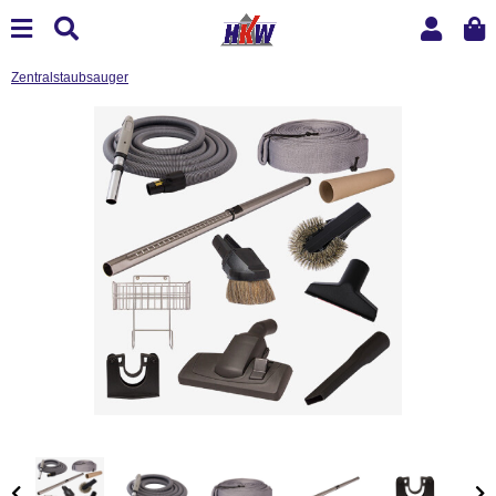
Zentralstaubsauger