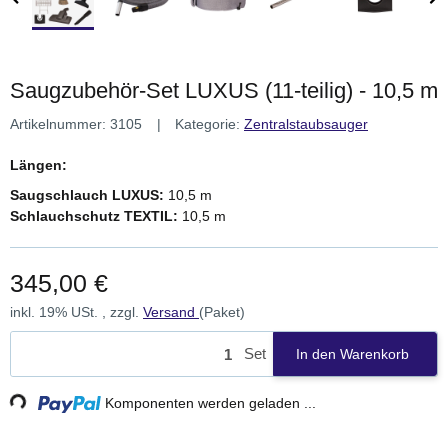
Saugzubehör-Set LUXUS (11-teilig) - 10,5 m
Artikelnummer:
3105
Kategorie:
Zentralstaubsauger
Längen:
Saugschlauch LUXUS:
10,5 m
Schlauchschutz TEXTIL:
10,5 m
345,00 €
inkl. 19% USt. , zzgl.
Versand
(Paket)
Set
In den Warenkorb
ding...
Komponenten werden geladen ...