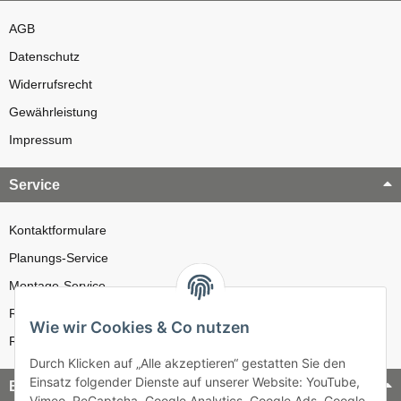
AGB
Datenschutz
Widerrufsrecht
Gewährleistung
Impressum
Service
Kontaktformulare
Planungs-Service
Montage-Service
Reparatur-Service
Wie wir Cookies & Co nutzen
Retouren-Service
Durch Klicken auf „Alle akzeptieren“ gestatten Sie den
Einsatz folgender Dienste auf unserer Website: YouTube,
Bezahlung & Versand
Vimeo, ReCaptcha, Google Analytics, Google Ads, Google