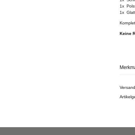
1x Pols
1x Glat
Komplet
Keine R
Merkm
Versand
Artikelg