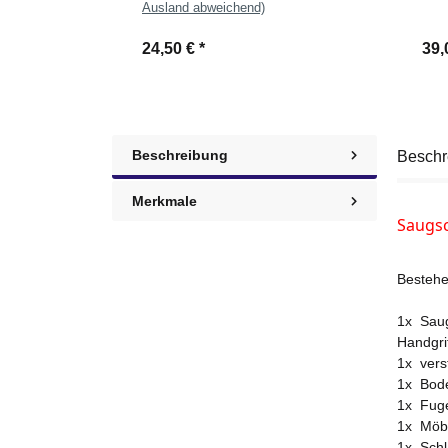
Ausland abweichend)
24,50 €
*
39,
Beschreibung
Beschr
Merkmale
Saugsc
Bestehe
1x Saug
Handgri
1x vers
1x Bode
1x Fuge
1x Möbe
1x Schl