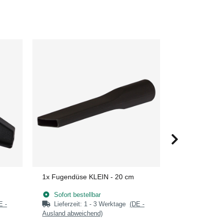
1x
Fugendüse KLEIN - 20 cm
1x
Möbelpins
Sofort bestellbar
Sofort bes
E -
Lieferzeit:
1 - 3 Werktage
(DE -
Lieferzeit
Ausland abweichend)
Ausland abwe