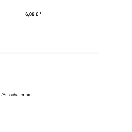
6,09 €
*
7,50 €
*
-/Ausschalter am