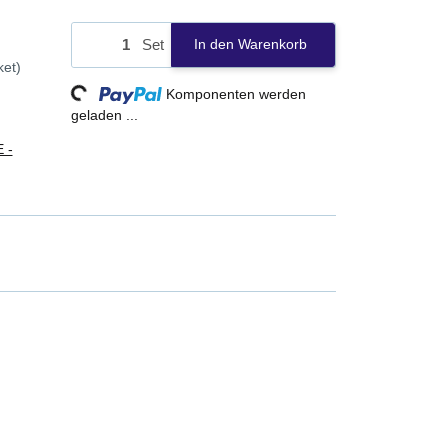
Set
In den Warenkorb
Loading...
ket)
Komponenten werden
geladen ...
 -