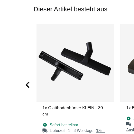
Dieser Artikel besteht aus
1x
Glattbodenbürste KLEIN - 30
1x
9 m
cm
Sofort bestellbar
Ausl
erktage
(DE -
Lieferzeit:
1 - 3 Werktage
(DE -