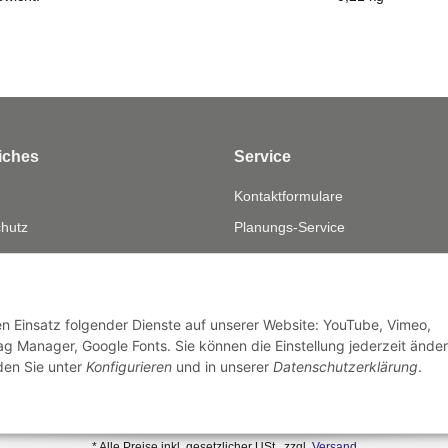
iches
Service
Kontaktformulare
hutz
Planungs-Service
fsrecht
Montage-Service
eistung
Reparatur-Service
sum
Retouren-Service
den Einsatz folgender Dienste auf unserer Website: YouTube, Vimeo,
g Manager, Google Fonts. Sie können die Einstellung jederzeit ände
nden Sie unter
Konfigurieren
und in unserer
Datenschutzerklärung
.
* Alle Preise inkl. gesetzlicher USt., zzgl.
Versand