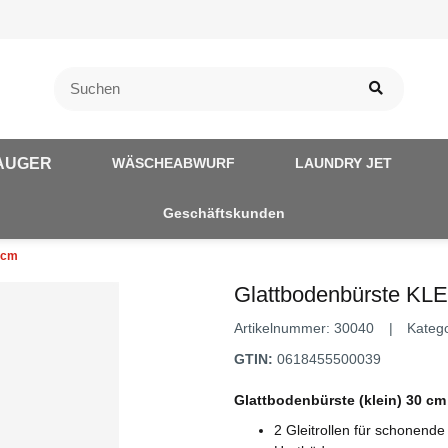
AUGER
WÄSCHEABWURF
LAUNDRY JET
Geschäftskunden
 cm
Glattbodenbürste KLE
Artikelnummer:
30040
Kateg
GTIN:
0618455500039
Glattbodenbürste (klein) 30 cm
2 Gleitrollen für schonend