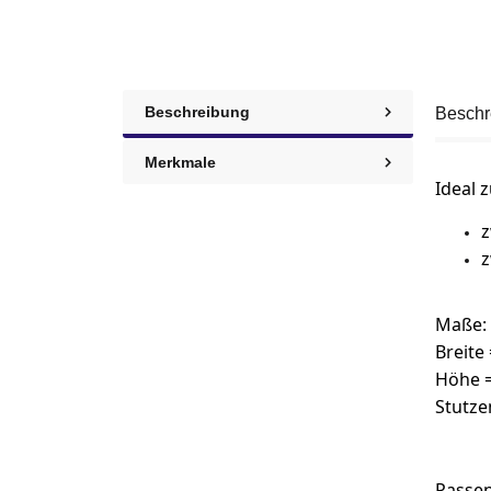
Beschreibung
Beschr
Merkmale
Ideal 
z
z
Maße:
Breite
Höhe =
Stutze
Passen