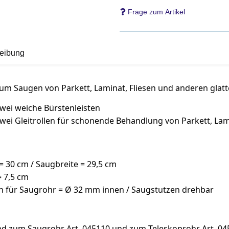
Frage zum Artikel
eibung
zum Saugen von Parkett, Laminat, Fliesen und anderen glat
wei weiche Bürstenleisten
wei Gleitrollen für schonende Behandlung von Parkett, Lami
 = 30 cm / Saugbreite = 29,5 cm
 7,5 cm
n für Saugrohr = Ø 32 mm innen / Saugstutzen drehbar
d zum Saugrohr Art. 045110 und zum Teleskoprohr Art. 04