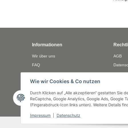
Informationen
Rechtl
Wir über uns
AGB
FAQ
Datensc
Zahlungsmöglichkeiten
Widerru
Wie wir Cookies & Co nutzen
Versandinformationen
Gewährl
Bewerten
Impres
Durch Klicken auf „Alle akzeptieren“ gestatten Sie 
ReCaptcha, Google Analytics, Google Ads, Google Ta
(Fingerabdruck-Icon links unten). Weitere Details fi
Impressum
|
Datenschutz