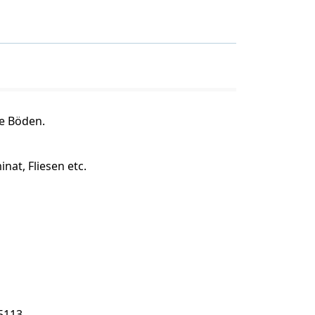
te Böden.
nat, Fliesen etc.
5113