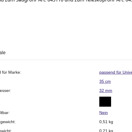
ale
 für Marke:
passend für Univ
35 cm
esser:
32 mm
tbar:
Nein
gewicht:
0,51 kg
ewicht:
0,21
kg