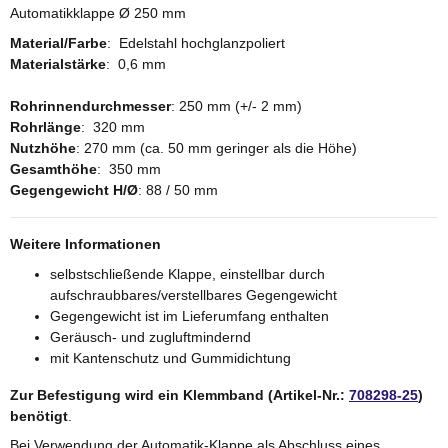
Automatikklappe Ø 250 mm
Material/Farbe
: Edelstahl hochglanzpoliert
Materialstärke
: 0,6 mm
Rohrinnendurchmesser
: 250 mm (+/- 2 mm)
Rohrlänge
: 320 mm
Nutzhöhe
: 270 mm (ca. 50 mm geringer als die Höhe)
Gesamthöhe
: 350 mm
Gegengewicht H/Ø
: 88 / 50 mm
Weitere Informationen
selbstschließende Klappe, einstellbar durch
aufschraubbares/verstellbares Gegengewicht
Gegengewicht ist im Lieferumfang enthalten
Geräusch- und zugluftmindernd
mit Kantenschutz und Gummidichtung
Zur Befestigung wird ein Klemmband (Artikel-Nr.:
708298-25
)
benötigt
.
Bei Verwendung der Automatik-Klappe als Abschluss eines