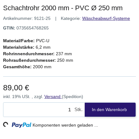
Schachtrohr 2000 mm - PVC Ø 250 mm
Artikelnummer:
9121-25
Kategorie:
Wäscheabwurf-Systeme
GTIN:
0735654768265
Material/Farbe:
PVC-U
Materialstärke:
6,2 mm
Rohrinnendurchmesser:
237 mm
Rohraußendurchmesser:
250 mm
Gesamthöhe:
2000 mm
89,00 €
inkl. 19% USt. , zzgl.
Versand
(Spedition)
Stk.
In den Warenkorb
g...
Komponenten werden geladen ...