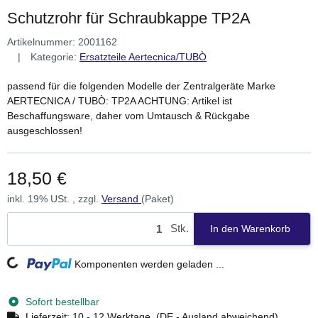
Schutzrohr für Schraubkappe TP2A
Artikelnummer:
2001162
Kategorie:
Ersatzteile Aertecnica/TUBÒ
passend für die folgenden Modelle der Zentralgeräte Marke
AERTECNICA / TUBÒ: TP2A ACHTUNG: Artikel ist
Beschaffungsware, daher vom Umtausch & Rückgabe
ausgeschlossen!
18,50 €
inkl. 19% USt. , zzgl.
Versand
(Paket)
Stk.
In den Warenkorb
Loading...
Komponenten werden geladen ...
Sofort bestellbar
Lieferzeit:
10 - 12 Werktage
(DE - Ausland abweichend)