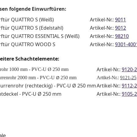
sen folgende Einwurftüren:
rftür QUATTRO S (Weiß)
Artikel-Nr.:
9011
rftür QUATTRO S (Edelstahl)
Artikel-Nr.:
9012
rftür QUATTRO ESSENTIAL S (Weiß)
Artikel-Nr.:
98210
rftür QUATTRO WOOD S
Artikel-Nr.:
9301-400
eitere Schachtelemente:
Artikel-Nr.:
9120-
trohr 1000 mm - PVC-U Ø 250 mm
Ø
urrenrohr 2000 mm - PVC-U
250 mm
Artikel-Nr.:
9121-25
urrenrohr (rechteckig) - PVC-U
Ø
250 mm
Artikel-Nr.:
9112-
htdeckel - PVC-U Ø 250 mm
Artikel-Nr.:
9105-
ale