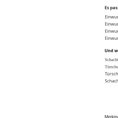
Es pas
Einwu
Einwu
Einwu
Einwu
Und w
Schach
Türsch
Türsch
Schac
Merkm