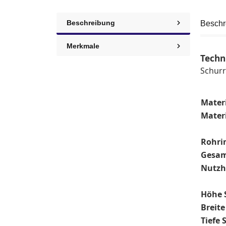
Beschreibung
Beschr
Merkmale
Techn
Schurr
Mater
Materi
Rohri
Gesam
Nutzh
Höhe 
Breit
Tiefe 