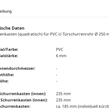
eibung
ische Daten
enkasten (quadratisch) für PVC-U Türschurrenrohr Ø 250
ial/Farbe:
PVC
alstärke:
6 mm
nnendurchmesser:
-
thöhe:
-
öhe:
-
Schurrenkasten (innen
):
235 mm
e Schurrenkasten (innen):
235 mm
Schurrenkasten:
ca. 185 mm (individuell kürz