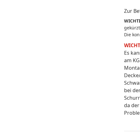
Zur Be
WICHTI
gekürzt
Die kon
WICHT
Es kan
am KG-
Montag
Decke/
Schwa
bei de
Schurr
da der
Proble