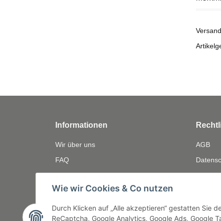
Versand
Artikelg
Informationen
Rechtl
Wir über uns
AGB
FAQ
Datensc
Zahlungsmöglichkeiten
Widerru
Wie wir Cookies & Co nutzen
Versandinformationen
Gewährl
Bewerten
Impres
Durch Klicken auf „Alle akzeptieren“ gestatten Sie 
ReCaptcha, Google Analytics, Google Ads, Google Ta