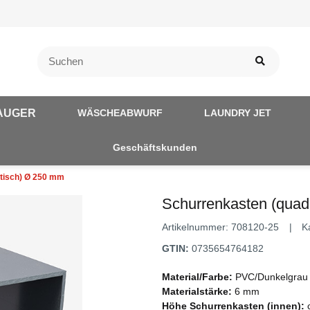
AUGER
WÄSCHEABWURF
LAUNDRY JET
Geschäftskunden
tisch) Ø 250 mm
Schurrenkasten (quad
Artikelnummer:
708120-25
K
GTIN:
0735654764182
Material/Farbe:
PVC/Dunkelgrau
Materialstärke:
6 mm
Höhe Schurrenkasten (innen):
c