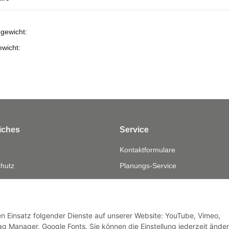
gewicht:
ewicht:
iches
Service
Kontaktformulare
hutz
Planungs-Service
fsrecht
Montage-Service
eistung
Reparatur-Service
sum
Retouren-Service
den Einsatz folgender Dienste auf unserer Website: YouTube, Vimeo,
g Manager, Google Fonts. Sie können die Einstellung jederzeit ände