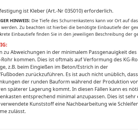
festigung ist Kleber (Art.-Nr 035010)
erforderlich.
GER HINWEIS:
Die Tiefe des Schurrenkastens kann vor Ort auf da
 werden. Zu beachten ist hierbei die benötigte Einbautiefe der ge
krete Einbautiefe finden Sie in den jeweiligen Beschreibung der g
IG:
n zu Abweichungen in der minimalem Passgenauigkeit des
Rohr kommen. Dies ist oftmals auf Verformung des KG-R
e, z.B. beim Eingießen im Beton/Estrich in der
Fußboden zurückzuführen. Es ist auch nicht unüblich, das
nkungen der runden Bauform während der Produktion von
ren späterer Lagerung kommt. In diesen Fällen kann es nöti
enkasten entsprechend minimal anzupassen. Dies ist sehr 
 verwendete Kunststoff eine Nachbearbeitung wie Schleif
me zulässt.