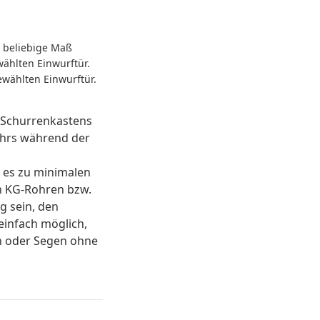
s beliebige Maß
wählten Einwurftür.
ewählten Einwurftür.
 Schurrenkastens
ohrs während der
s es zu minimalen
 KG-Rohren bzw.
g sein, den
einfach möglich,
en oder Segen ohne