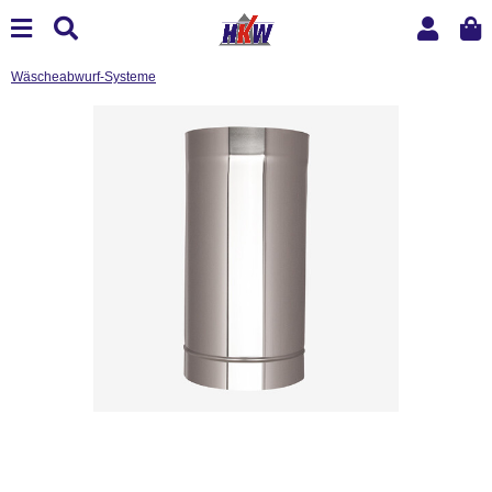
Wäscheabwurf-Systeme