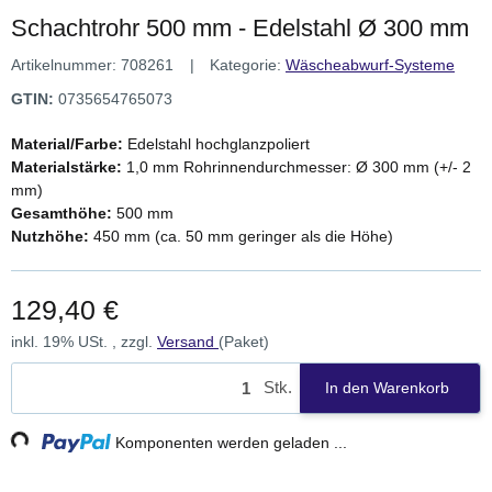
Schachtrohr 500 mm - Edelstahl Ø 300 mm
Artikelnummer:
708261
Kategorie:
Wäscheabwurf-Systeme
GTIN:
0735654765073
Material/Farbe:
Edelstahl hochglanzpoliert
Materialstärke:
1,0 mm Rohrinnendurchmesser: Ø 300 mm (+/- 2
mm)
Gesamthöhe:
500 mm
Nutzhöhe:
450 mm (ca. 50 mm geringer als die Höhe)
129,40 €
inkl. 19% USt. , zzgl.
Versand
(Paket)
Stk.
In den Warenkorb
ng...
Komponenten werden geladen ...