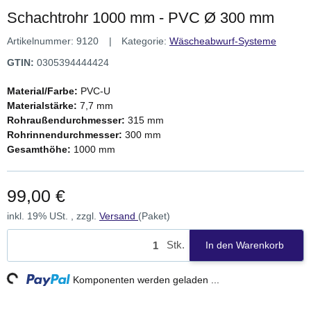
Schachtrohr 1000 mm - PVC Ø 300 mm
Artikelnummer:
9120
Kategorie:
Wäscheabwurf-Systeme
GTIN:
0305394444424
Material/Farbe:
PVC-U
Materialstärke:
7,7 mm
Rohraußendurchmesser:
315 mm
Rohrinnendurchmesser:
300 mm
Gesamthöhe:
1000 mm
99,00 €
inkl. 19% USt. , zzgl.
Versand
(Paket)
Stk.
In den Warenkorb
ng...
Komponenten werden geladen ...