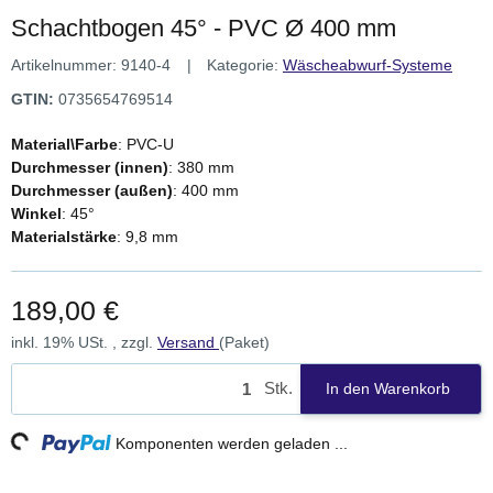
Schachtbogen 45° - PVC Ø 400 mm
Artikelnummer:
9140-4
Kategorie:
Wäscheabwurf-Systeme
GTIN:
0735654769514
Material\Farbe
: PVC-U
Durchmesser (innen)
: 380 mm
Durchmesser (außen)
:
400 mm
Winkel
: 45°
Materialstärke
: 9,8 mm
189,00 €
inkl. 19% USt. , zzgl.
Versand
(Paket)
Stk.
In den Warenkorb
ng...
Komponenten werden geladen ...