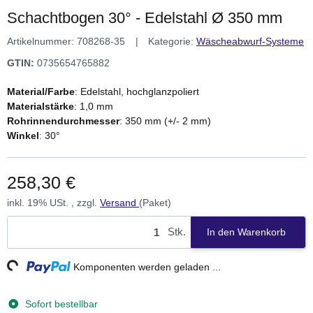
Schachtbogen 30° - Edelstahl Ø 350 mm
Artikelnummer:
708268-35
Kategorie:
Wäscheabwurf-Systeme
GTIN:
0735654765882
Material/Farbe
: Edelstahl, hochglanzpoliert
Materialstärke
: 1,0 mm
Rohrinnendurchmesser
: 350 mm (+/- 2 mm)
Winkel
: 30°
258,30 €
inkl. 19% USt. , zzgl.
Versand
(Paket)
Stk.
In den Warenkorb
ng...
Komponenten werden geladen ...
Sofort bestellbar