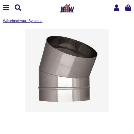
Wäscheabwurf-Systeme