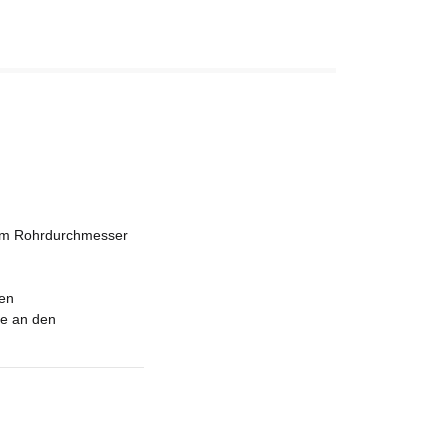
 im Rohrdurchmesser
ten
te an den