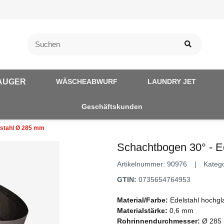
AUGER
WÄSCHEABWURF
LAUNDRY JET
Geschäftskunden
lstahl Ø 285 mm
Schachtbogen 30° - E
Artikelnummer:
90976
Kateg
GTIN:
0735654764953
Material/Farbe:
Edelstahl hochgla
Materialstärke:
0,6 mm
Rohrinnendurchmesser:
Ø 285 