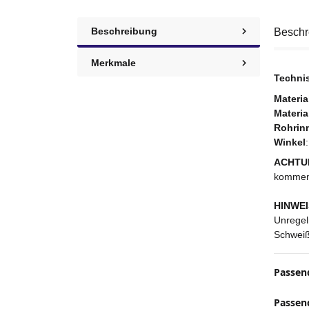
Beschreibung
Beschr
Merkmale
Techni
Materia
Materia
Rohrin
Winkel
ACHTU
kommen.
HINWEI
Unregel
Schweiß
Passend
Passen