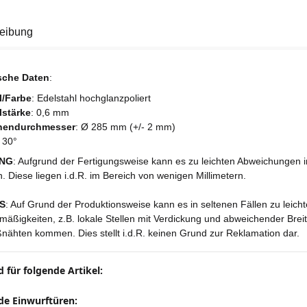
eibung
sche Daten
:
l/Farbe
: Edelstahl hochglanzpoliert
lstärke
: 0,6 mm
nendurchmesser
: Ø 285 mm (+/- 2 mm)
: 30°
NG
: Aufgrund der Fertigungsweise kann es zu leichten Abweichungen
 Diese liegen i.d.R. im Bereich von wenigen Millimetern.
S
: Auf Grund der Produktionsweise kann es in seltenen Fällen zu leich
mäßigkeiten, z.B. lokale Stellen mit Verdickung und abweichender Brei
nähten kommen. Dies stellt i.d.R. keinen Grund zur Reklamation dar.
 für folgende Artikel:
de Einwurftüren: