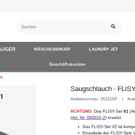
AUGER
WÄSCHEABWURF
LAUNDRY JET
Geschäftskunden
m)
Saugschlauch - FLISY
Artikelnummer:
051105F
Kat
ACHTUNG
:
Das FLISY-Set
V1
(Ar
(
Art.-Nr. 050015-2
) ersetzt.
Das FLISY-Set V2 ist kompa
Einzelteile der FLISY-Sets