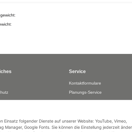
gewicht:
ewicht:
iches
Service
Kontaktformulare
hutz
Planungs-Service
fsrecht
Montage-Service
eistung
Reparatur-Service
sum
Retouren-Service
den Einsatz folgender Dienste auf unserer Website: YouTube, Vimeo,
g Manager, Google Fonts. Sie können die Einstellung jederzeit ände