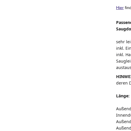
Hier
fin
Passend
Saugdo
sehr le
inkl. E
inkl. H
Sauglei
austaus
HINWE
deren D
Länge:
Außend
Innend
Außend
Außend