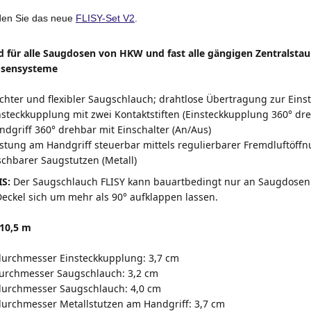
den Sie das neue
FLISY-Set V2
.
 für alle Saugdosen von HKW und fast alle gängigen Zentralsta
sensysteme
ichter und flexibler Saugschlauch; drahtlose Übertragung zur Ein
insteckkupplung mit zwei Kontaktstiften (Einsteckkupplung 360° dr
andgriff 360° drehbar mit Einschalter (An/Aus)
stung am Handgriff steuerbar mittels regulierbarer Fremdluftöff
chbarer Saugstutzen (Metall)
IS:
Der Saugschlauch
FLISY
kann bauartbedingt nur an Saugdosen
eckel sich um mehr als 90° aufklappen lassen.
 10,5 m
urchmesser Einsteckkupplung: 3,7 cm
urchmesser Saugschlauch: 3,2 cm
urchmesser Saugschlauch: 4,0 cm
urchmesser Metallstutzen am Handgriff: 3,7 cm