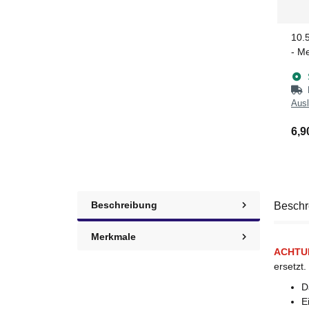
10.
- M
Ausl
6,9
Beschreibung
Beschr
Merkmale
ACHTU
ersetzt.
D
E