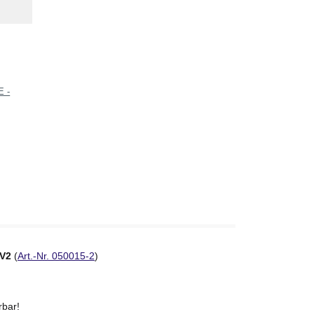
E -
V2
(
Art.-Nr. 050015-2
)
rbar!