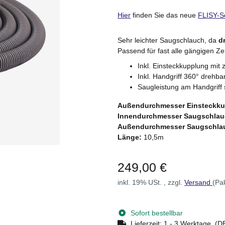
Hier
finden Sie das neue
FLISY-S
Sehr leichter Saugschlauch, da
d
Passend für fast alle gängigen 
Inkl. Einsteckkupplung mit 
Inkl. Handgriff 360° drehba
Saugleistung am Handgriff 
Außendurchmesser Einsteckku
Innendurchmesser Saugschlau
Außendurchmesser Saugschla
Länge:
10,5m
249,00 €
inkl. 19% USt. , zzgl.
Versand
(Pa
Sofort bestellbar
Lieferzeit:
1 - 3 Werktage
(DE