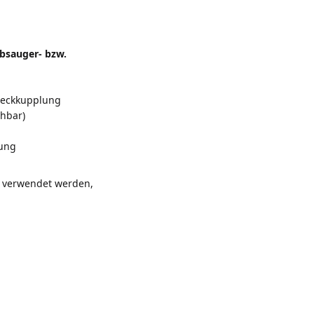
ubsauger- bzw.
steckkupplung
ehbar)
nung
 verwendet werden,