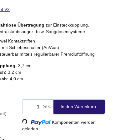
et V2
.
rahtlose Übertragung
zur Einsteckkupplung.
Zentralstaubsauger- bzw. Saugdosensysteme
zwei Kontaktstiften
r mit Schiebeschalter (An/Aus)
steuerbar mittels regulierbarer Fremdluftöffnung
pplung:
3,7 cm
ch:
3,2 cm
uch:
4,0 cm
Stk.
In den Warenkorb
ket)
Komponenten werden
Loading...
geladen ...
 -