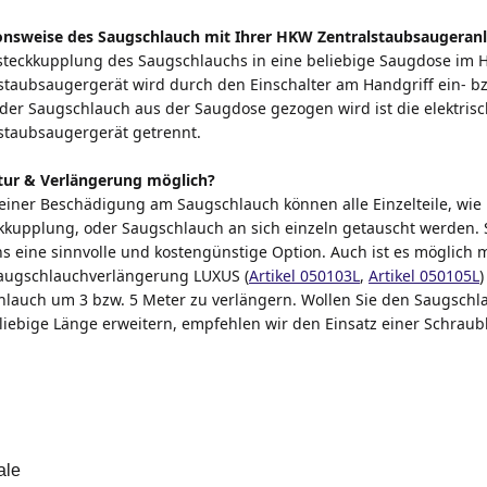
onsweise des Saugschlauch mit Ihrer HKW Zentralstaubsaugeranl
steckkupplung des Saugschlauchs in eine beliebige Saugdose im H
staubsaugergerät wird durch den Einschalter am Handgriff ein- bz
der Saugschlauch aus der Saugdose gezogen wird ist die elektri
staubsaugergerät getrennt.
tur & Verlängerung möglich?
 einer Beschädigung am Saugschlauch können alle Einzelteile, wie 
kkupplung, oder Saugschlauch an sich einzeln getauscht werden. S
s eine sinnvolle und kostengünstige Option. Auch ist es möglich m
Saugschlauchverlängerung LUXUS (
Artikel 050103L
,
Artikel 050105L
)
lauch um 3 bzw. 5 Meter zu verlängern. Wollen Sie den Saugsch
liebige Länge erweitern, empfehlen wir den Einsatz einer Schrau
ale