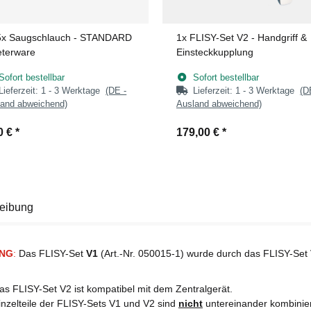
5x
Saugschlauch - STANDARD
1x
FLISY-Set V2 - Handgriff &
eterware
Einsteckkupplung
Sofort bestellbar
Sofort bestellbar
Lieferzeit:
1 - 3 Werktage
(DE -
Lieferzeit:
1 - 3 Werktage
(D
and abweichend)
Ausland abweichend)
0 €
*
179,00 €
*
eibung
NG
:
Das FLISY-Set
V1
(Art.-Nr. 050015-1) wurde durch das FLISY-Set
as FLISY-Set V2 ist kompatibel mit dem Zentralgerät.
inzelteile der FLISY-Sets V1 und V2 sind
nicht
untereinander kombinie