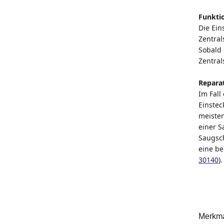
Funkti
Die Ein
Zentral
Sobald 
Zentral
Repara
Im Fall
Einstec
meisten
einer 
Saugsch
eine be
30140
).
Merkm