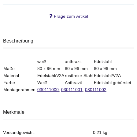
Frage zum Artikel
Beschreibung
weiß
anthrazit
Edelstahl
Maße:
80 x 96 mm
80 x 96 mm
80 x 96 mm
Material:
Edelstahl/V2A
rostfreier Stahl
Edelstahl/V2A
Farbe:
Weiß
Anthrazit
Edelstahl gebürstet
Montagerahmen:
030111000
;
030111001
;
030111002
Merkmale
Versandgewicht:
0,21 kg