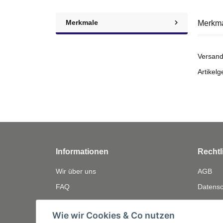
Merkmale
Merkm
Versand
Artikelg
Informationen
Rechtl
Wir über uns
AGB
FAQ
Datensc
Zahlungsmöglichkeiten
Widerru
Wie wir Cookies & Co nutzen
Versandinformationen
Gewährl