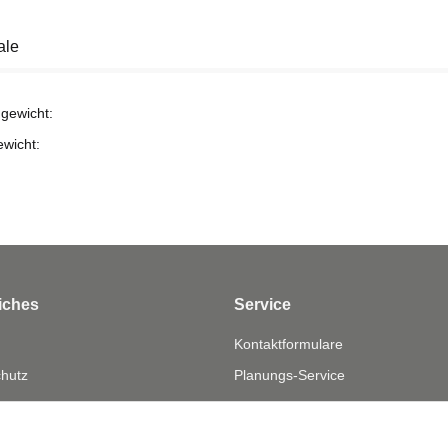
ale
gewicht:
ewicht:
iches
Service
Kontaktformulare
hutz
Planungs-Service
fsrecht
Montage-Service
eistung
Reparatur-Service