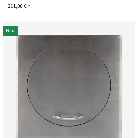
311,00 €
*
Neu