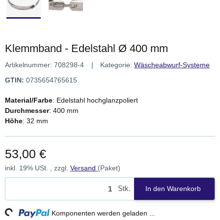
Klemmband - Edelstahl Ø 400 mm
Artikelnummer:
708298-4
Kategorie:
Wäscheabwurf-Systeme
GTIN:
0735654765615
Material/Farbe
: Edelstahl hochglanzpoliert
Durchmesser
: 400 mm
Höhe
: 32 mm
53,00 €
inkl. 19% USt. , zzgl.
Versand
(Paket)
Stk.
In den Warenkorb
ng...
Komponenten werden geladen ...