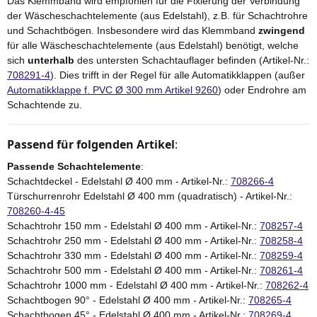
Das Klemmband wird empfohlen für die Fixierung der Verbindung
der Wäscheschachtelemente (aus Edelstahl), z.B. für Schachtrohre
und Schachtbögen. Insbesondere wird das Klemmband
zwingend
für alle Wäscheschachtelemente (aus Edelstahl) benötigt, welche
sich
unterhalb
des untersten Schachtauflager befinden (Artikel-Nr.:
708291-4
). Dies trifft in der Regel für alle Automatikklappen (außer
Automatikklappe f. PVC Ø 300 mm Artikel 9260
) oder Endrohre am
Schachtende zu.
Passend für folgenden Artikel
:
Passende Schachtelemente
:
Schachtdeckel - Edelstahl Ø 400 mm - Artikel-Nr.:
708266-4
Türschurrenrohr Edelstahl Ø 400 mm (quadratisch) - Artikel-Nr.:
708260-4-45
Schachtrohr 150 mm - Edelstahl Ø 400 mm - Artikel-Nr.:
708257-4
Schachtrohr 250 mm - Edelstahl Ø 400 mm - Artikel-Nr.:
708258-4
Schachtrohr 330 mm - Edelstahl Ø 400 mm - Artikel-Nr.:
708259-4
Schachtrohr 500 mm - Edelstahl Ø 400 mm - Artikel-Nr.:
708261-4
Schachtrohr 1000 mm - Edelstahl Ø 400 mm - Artikel-Nr.:
708262-4
Schachtbogen 90° - Edelstahl Ø 400 mm - Artikel-Nr.:
708265-4
Schachtbogen 45° - Edelstahl Ø 400 mm - Artikel-Nr.:
708269-4