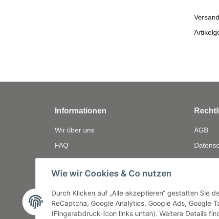
Versand
Artikelg
Informationen
Rechtl
Wir über uns
AGB
FAQ
Datensc
Zahlungsmöglichkeiten
Widerru
Wie wir Cookies & Co nutzen
Versandinformationen
Gewährl
Bewerten
Impres
Durch Klicken auf „Alle akzeptieren“ gestatten Sie 
ReCaptcha, Google Analytics, Google Ads, Google Ta
(Fingerabdruck-Icon links unten). Weitere Details fi