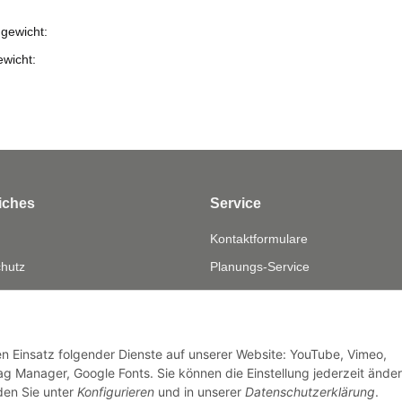
gewicht:
ewicht:
iches
Service
Kontaktformulare
hutz
Planungs-Service
fsrecht
Montage-Service
eistung
Reparatur-Service
sum
Retouren-Service
den Einsatz folgender Dienste auf unserer Website: YouTube, Vimeo,
g Manager, Google Fonts. Sie können die Einstellung jederzeit ände
nden Sie unter
Konfigurieren
und in unserer
Datenschutzerklärung
.