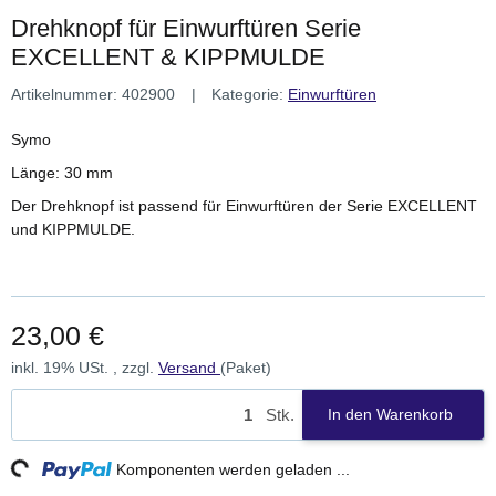
Drehknopf für Einwurftüren Serie
EXCELLENT & KIPPMULDE
Artikelnummer:
402900
Kategorie:
Einwurftüren
Symo
Länge: 30 mm
Der Drehknopf ist passend für Einwurftüren der Serie EXCELLENT
und KIPPMULDE.
23,00 €
inkl. 19% USt. , zzgl.
Versand
(Paket)
Stk.
In den Warenkorb
ng...
Komponenten werden geladen ...