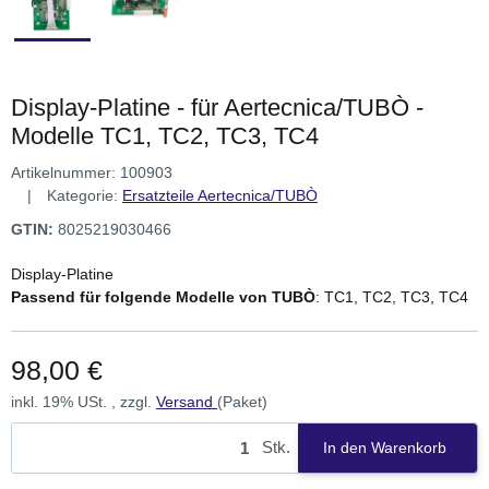
Display-Platine - für Aertecnica/TUBÒ -
Modelle TC1, TC2, TC3, TC4
Artikelnummer:
100903
Kategorie:
Ersatzteile Aertecnica/TUBÒ
GTIN:
8025219030466
Display-Platine
Passend für folgende Modelle von TUBÒ
: TC1, TC2, TC3, TC4
98,00 €
inkl. 19% USt. , zzgl.
Versand
(Paket)
Stk.
In den Warenkorb